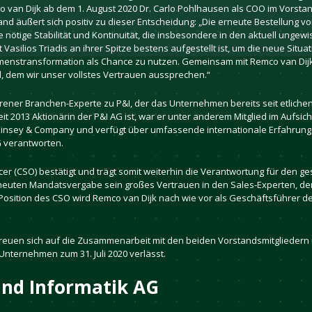
o van Dijk ab dem 1. August 2020 Dr. Carlo Pohlhausen als COO im Vorsta
 äußert sich positiv zu dieser Entscheidung: „Die erneute Bestellung von 
 nötige Stabilität und Kontinuität, die insbesondere in den aktuell ungewis
Vasilios Triadis an ihrer Spitze bestens aufgestellt ist, um die neue Situa
menstransformation als Chance zu nutzen. Gemeinsam mit Remco van Dijk 
, dem wir unser vollstes Vertrauen aussprechen.“
rener Branchen-Experte zu P&I, der das Unternehmen bereits seit etlichen
seit 2013 Aktionärin der P&I AG ist, war er unter anderem Mitglied im Aufsi
cKinsey & Company und verfügt über umfassende internationale Erfahrung i
G verantworten.
cer (CSO) bestätigt und trägt somit weiterhin die Verantwortung für den g
neuten Mandatsvergabe sein großes Vertrauen in den Sales-Experten, der s
r Position des CSO wird Remco van Dijk nach wie vor als Geschäftsführer 
s freuen sich auf die Zusammenarbeit mit den beiden Vorstandsmitgliedern 
Unternehmen zum 31. Juli 2020 verlässt.
und Informatik AG