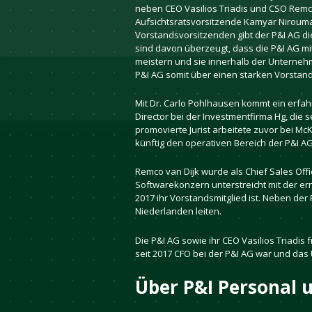
neben CEO Vasilios Triadis und CSO Remc
Aufsichtsratsvorsitzende Kamyar Niroumand
Vorstandsvorsitzenden gibt der P&I AG die
sind davon überzeugt, dass die P&I AG mit 
meistern und sie innerhalb der Unterneh
P&I AG somit über einen starken Vorstand
Mit Dr. Carlo Pohlhausen kommt ein erfah
Director bei der Investmentfirma Hg, die 
promovierte Jurist arbeitete zuvor bei M
künftig den operativen Bereich der P&I A
Remco van Dijk wurde als Chief Sales Offi
Softwarekonzern unterstreicht mit der er
2017 ihr Vorstandsmitglied ist. Neben de
Niederlanden leiten.
Die P&I AG sowie ihr CEO Vasilios Triadi
seit 2017 CFO bei der P&I AG war und das 
Über P&I Personal 