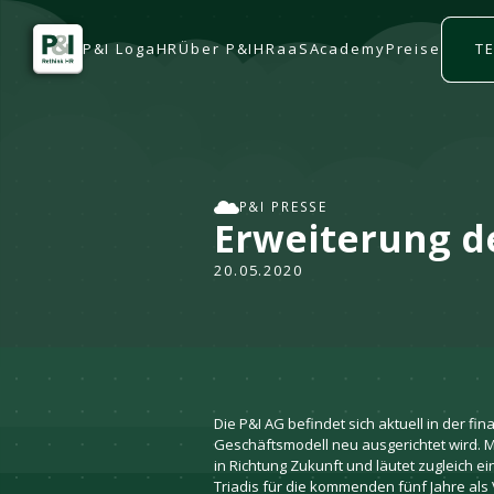
P&I LogaHR
Über P&I
HRaaS
Academy
Preise
T
P&I PRESSE
Erweiterung de
20.05.2020
Die P&I AG befindet sich aktuell in der 
Geschäftsmodell neu ausgerichtet wird. M
in Richtung Zukunft und läutet zugleich
Triadis für die kommenden fünf Jahre als