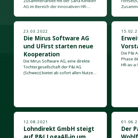
Zusammenarbeit mit der Sana Kliniken
Fortsetz
AG im Bereich der innovativen HR-
Zusamme
Services auf Basis der P&I LogaHR
innovati
Plattform fort.
P&I Loga
23.03.2022
15.02.
Die Mirus Software AG
Erwei
und UFirst starten neue
Vorst
Kooperation
Die P&I A
Phase de
Die Mirus Software AG, eine direkte
HR-as-a-
Tochtergesellschaft der P&I AG
in der d
(Schweiz) bietet ab sofort allen Nutzern
Geschäft
der Software Mirus HR 3.0 mit der
wird.
innovativen Applikation Favur eine
Option für eine digitale HR-Plattform
aus dem Hause UFirst.
12.08.2021
01.06.
Lohndirekt GmbH steigt
Der P
auf P&I LogaAll-in um
Wohlf