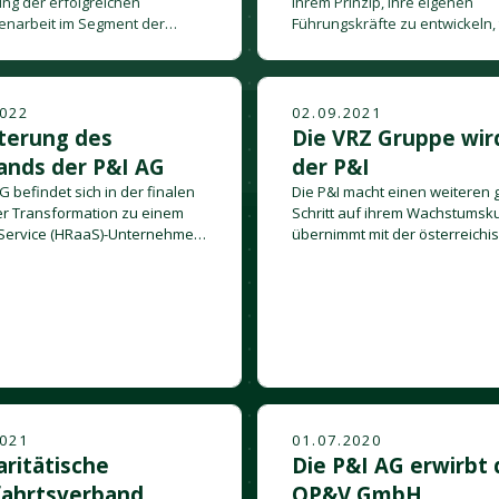
ung der erfolgreichen
ihrem Prinzip, ihre eigenen
narbeit im Segment der
Führungskräfte zu entwickeln,
ven HR-Services auf Basis der
beruft Eva Wendel und Dr. So
HR Plattform.
Abdellaoui
2022
02.09.2021
terung des
Die VRZ Gruppe wird
ands der P&I AG
der P&I
G befindet sich in der finalen
Die P&I macht einen weiteren
r Transformation zu einem
Schritt auf ihrem Wachstumsk
Service (HRaaS)-Unternehmen,
übernimmt mit der österreichi
as bestehende
VRZ Informatik ein umfassende
smodell neu ausgerichtet
Systemhaus, zu dem mit der Al
und Personal GmbH auch ein 
Lohnservice-Center gehört.
2021
01.07.2020
aritätische
Die P&I AG erwirbt 
ahrtsverband
OP&V GmbH