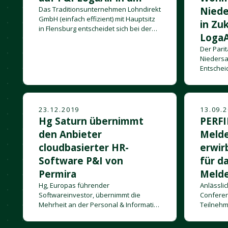
Das Traditionsunternehmen Lohndirekt
Niede
GmbH (einfach effizient) mit Hauptsitz
in Zu
in Flensburg entscheidet sich bei der
LogaA
grundlegenden Neuausrichtung ihres
HR-Managements für die Partnerschaft
Der Pari
mit der P&I AG.
Niedersa
Entscheid
Weichen i
23.12.2019
13.09.
Hg Saturn übernimmt
PERFI
den Anbieter
Melde
cloudbasierter HR-
erwir
Software P&I von
für d
Permira
Meld
Hg, Europas führender
Anlässlic
Softwareinvestor, übernimmt die
Conferen
Mehrheit an der Personal & Informatik
Teilneh
AG („P&I“), einem der führenden
Spezialis
europäischen Anbieter cloudbasierter
Meldeve