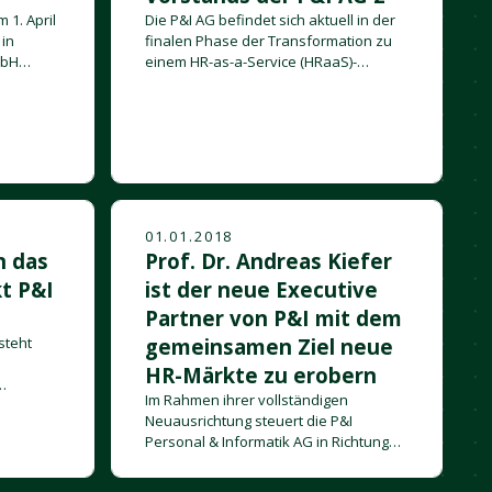
 1. April
Die P&I AG befindet sich aktuell in der
 in
finalen Phase der Transformation zu
mbH
einem HR-as-a-Service (HRaaS)-
Unternehmen, in der das bestehende
Geschäftsmodell neu ausgerichtet
wird.
01.01.2018
n das
Prof. Dr. Andreas Kiefer
t P&I
ist der neue Executive
Partner von P&I mit dem
steht
gemeinsamen Ziel neue
HR-Märkte zu erobern
Im Rahmen ihrer vollständigen
ne
Neuausrichtung steuert die P&I
che
Personal & Informatik AG in Richtung
Zukunft und schöpft schon jetzt aus
den Möglichkeiten, die die