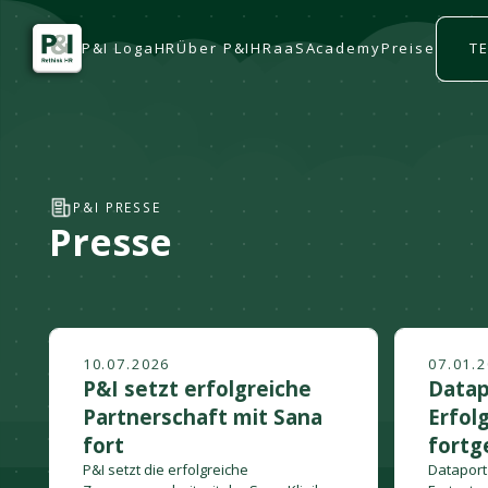
P&I LogaHR
Über P&I
HRaaS
Academy
Preise
T
P&I PRESSE
Presse
10.07.2026
07.01.
P&I setzt erfolgreiche
Datap
Partnerschaft mit Sana
Erfol
fort
fortg
P&I setzt die erfolgreiche
Dataport