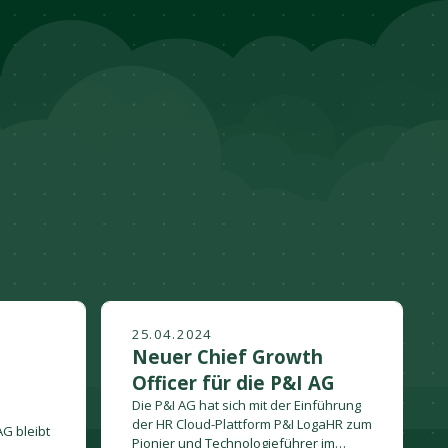
25.04.2024
Neuer Chief Growth
m
Officer für die P&I AG
Die P&I AG hat sich mit der Einführung
der HR Cloud-Plattform P&I LogaHR zum
AG bleibt
Pionier und Technologieführer im