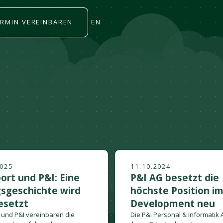
ERMIN VEREINBAREN
EN
2025
11.10.2024
ort und P&I: Eine
P&I AG besetzt die
gsgeschichte wird
höchste Position i
esetzt
Development neu
 und P&I vereinbaren die
Die P&I Personal & Informatik 