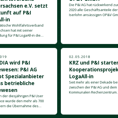
rsachsen e.V. setzt
Die P&I AG hat rückwirkend zum
2020 alle Geschäftsanteile der
kunft auf P&I
Iserlohn ansässigen OP&V G
ll-in
übernommen.
tätische Wohlfahrtsverband
chsen hat mit seiner
ung für P&I LogaAll-in die
n Richtung Zukunft gestellt.
2019
02.05.2018
DIA wird P&I
KRZ und P&I starte
wesen: P&I AG
Kooperationsprojek
bt Spezialanbieter
LogaAll-in
as betriebliche
Seit mehr als einer Dekade be
zwischen der P&I AG und dem
ewesen
Kommunalen Rechenzentrum
h der diesjährigen P&I User
Minden-/Ravensberg/Lippe ei
ce wurde den mehr als 700
vertrauensvolle und erfolgrei
mern die Übernahme des
Partnerschaft.
ten für betriebliche
rfahren UBM-Drecker-