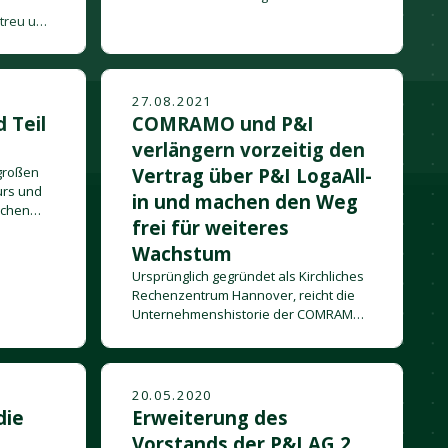
Bereich HR-as-a-Service (HRaaS)
 treu und
entwickelt.
ulimane
27.08.2021
 Teil
COMRAMO und P&I
verlängern vorzeitig den
 großen
Vertrag über P&I LogaAll-
urs und
in und machen den Weg
schen
frei für weiteres
s IT-
ly Lohn
Wachstum
eigenes
Ursprünglich gegründet als Kirchliches
Rechenzentrum Hannover, reicht die
Unternehmenshistorie der COMRAMO
bis ins Jahr 1974 zurück.
20.05.2020
die
Erweiterung des
Vorstands der P&I AG 2